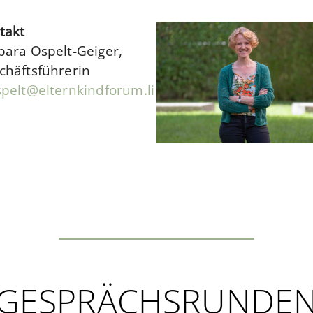
takt
bara Ospelt-Geiger,
chäftsführerin
spelt@elternkindforum.li
GESPRÄCHSRUNDE