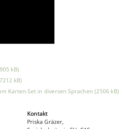
4905 kB)
(7212 kB)
um Karten-Set in diversen Sprachen (2506 kB)
Kontakt
Priska Gräzer,