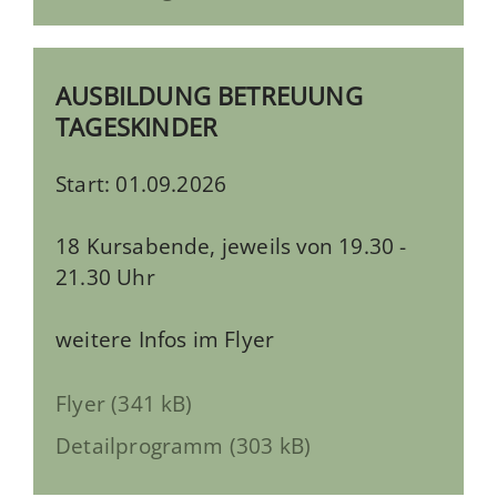
AUSBILDUNG BETREUUNG
TAGESKINDER
Start: 01.09.2026
18 Kursabende, jeweils von 19.30 -
21.30 Uhr
weitere Infos im Flyer
Flyer (341 kB)
Detailprogramm (303 kB)